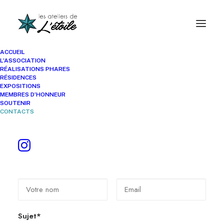
ACCUEIL
L’ASSOCIATION
RÉALISATIONS PHARES
RÉSIDENCES
Prendre contact avec nous
EXPOSITIONS
MEMBRES D’HONNEUR
SOUTENIR
CONTACTS
Pour nous joindre vous pouvez utiliser ce formulaire, nous
y répondrons dans les plus brefs délais !
Nom*
Email*
Sujet*