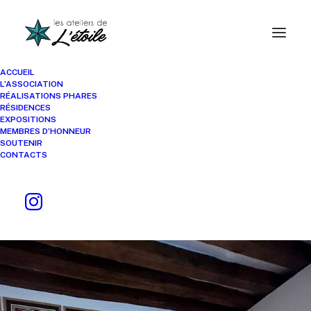
ACCUEIL
L’ASSOCIATION
RÉALISATIONS PHARES
Promouvoir
l’art
RÉSIDENCES
EXPOSITIONS
contemporain
MEMBRES D’HONNEUR
SOUTENIR
CONTACTS
et
la
créativité
urbaine